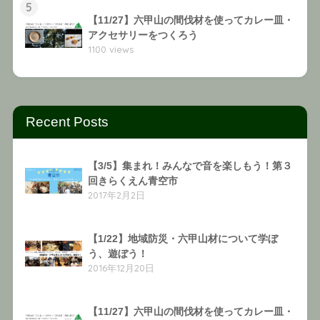
5
【11/27】六甲山の間伐材を使ってカレー皿・
アクセサリーをつくろう
1100 views
Recent Posts
【3/5】集まれ！みんなで音を楽しもう！第３
回きらくえん青空市
2017年2月2日
【1/22】地域防災・六甲山材について学ぼ
う、遊ぼう！
2016年12月20日
【11/27】六甲山の間伐材を使ってカレー皿・