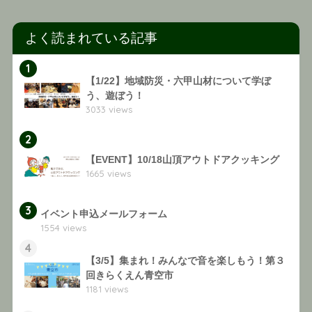
よく読まれている記事
1
【1/22】地域防災・六甲山材について学ぼ
う、遊ぼう！
3033 views
2
【EVENT】10/18山頂アウトドアクッキング
1665 views
3
イベント申込メールフォーム
1554 views
4
【3/5】集まれ！みんなで音を楽しもう！第３
回きらくえん青空市
1181 views